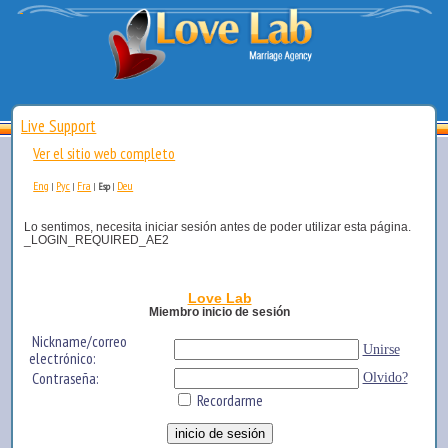
Live Support
Ver el sitio web completo
Eng
Рус
Fra
Deu
|
|
|
Esp
|
Lo sentimos, necesita iniciar sesión antes de poder utilizar esta página.
_LOGIN_REQUIRED_AE2
Love Lab
Miembro inicio de sesión
Nickname/correo
Unirse
electrónico:
Contraseña:
Olvido?
Recordarme