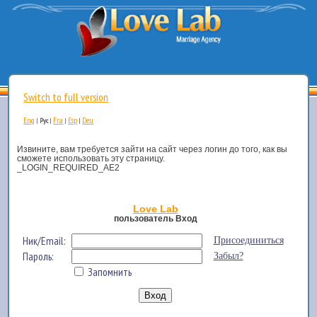
Switch to full version
Eng
Fra
Esp
Deu
|
Рус
|
|
|
Извините, вам требуется зайти на сайт через логин до того, как вы
сможете использовать эту страницу.
_LOGIN_REQUIRED_AE2
Love Lab
пользователь Вход
Ник/Email:
Присоединиться
Пароль:
Забыл?
Запомнить