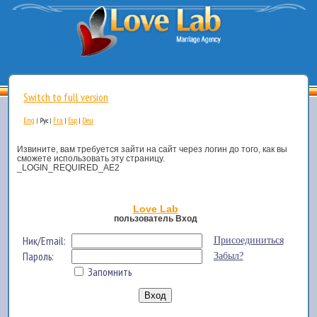
Switch to full version
Eng
Fra
Esp
Deu
|
Рус
|
|
|
Извините, вам требуется зайти на сайт через логин до того, как вы
сможете использовать эту страницу.
_LOGIN_REQUIRED_AE2
Love Lab
пользователь Вход
Ник/Email:
Присоединиться
Пароль:
Забыл?
Запомнить