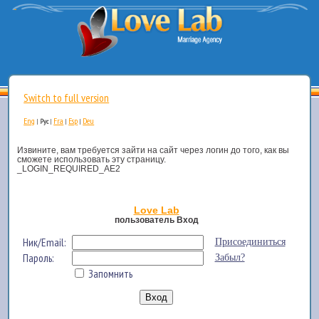
Switch to full version
Eng
Fra
Esp
Deu
|
Рус
|
|
|
Извините, вам требуется зайти на сайт через логин до того, как вы
сможете использовать эту страницу.
_LOGIN_REQUIRED_AE2
Love Lab
пользователь Вход
Ник/Email:
Присоединиться
Пароль:
Забыл?
Запомнить